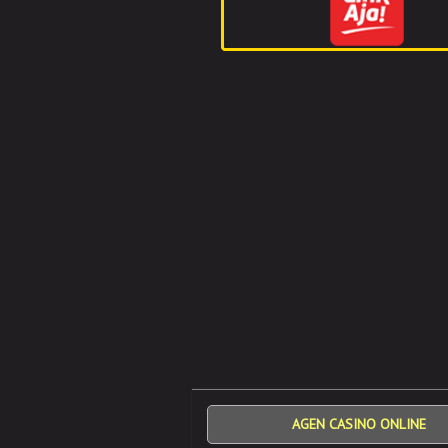
AGEN CASINO ONLINE