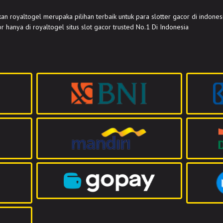
 royaltogel merupaka pilihan terbaik untuk para slotter gacor di indones
hanya di royaltogel situs slot gacor trusted No.1 Di Indonesia